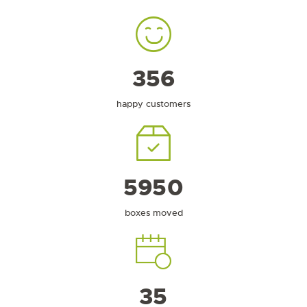
356
happy customers
6236
boxes moved
35