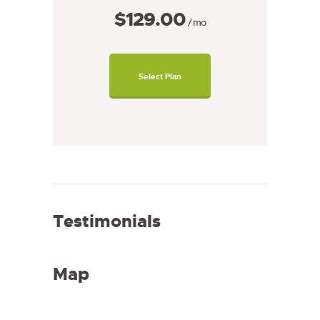
$129
00
mo
Select Plan
Testimonials
Map