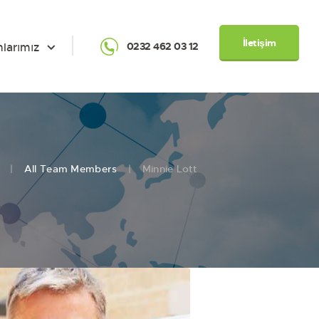
İletişim
nlarımız
0232 462 03 12
All Team Members
Minnie Lott