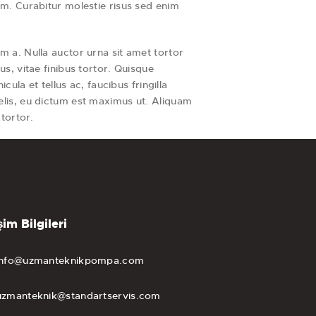
tum. Curabitur molestie risus sed enim
um a. Nulla auctor urna sit amet tortor
us, vitae finibus tortor. Quisque
la et tellus ac, faucibus fringilla
felis, eu dictum est maximus ut. Aliquam
tortor.
şim Bilgileri
info@uzmanteknikpompa.com
uzmanteknik@standartservis.com