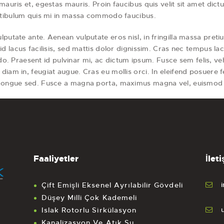
mauris et, egestas mauris. Proin faucibus quis velit sit amet dic
Vestibulum quis mi in massa commodo faucibus.
putate ante. Aenean vulputate eros nisl, in fringilla massa preti
d lacus facilisis, sed mattis dolor dignissim. Cras nec tempus lac
raesent id pulvinar mi, ac dictum ipsum. Fusce sem felis, vehicu
diam in, feugiat augue. Cras eu mollis orci. In eleifend posuere 
a congue sed. Fusce a magna porta, maximus magna vel, euismod 
Faaliyetler
İleti
Çift Emişli Eksenel Ayrılabilir Gövdeli
Düşey Milli Çok Kademeli
Islak Rotorlu Sirkülasyon
Kanalizasyon Ve Atık Su