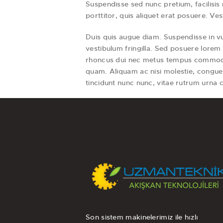
Suspendisse sed nunc pretium, facilisis 
porttitor, quis aliquet erat posuere. 
Duis quis augue diam. Suspendisse in vul
vestibulum fringilla. Sed posuere lorem i
rhoncus dui nec metus tempus commodo. P
quam. Aliquam ac nisi molestie, congue 
tincidunt nunc nunc, vitae rutrum urn
Son sistem makinelerimiz ile hızlı