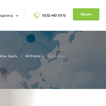
İletişim
nlarımız
0232 462 03 12
Ana Sayfa
All Posts
Relocation