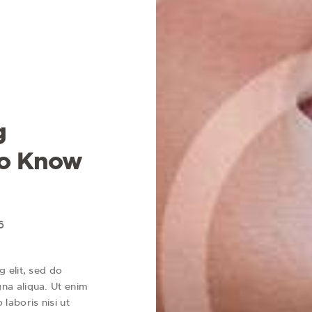
g
to Know
6
 elit, sed do
na aliqua. Ut enim
laboris nisi ut