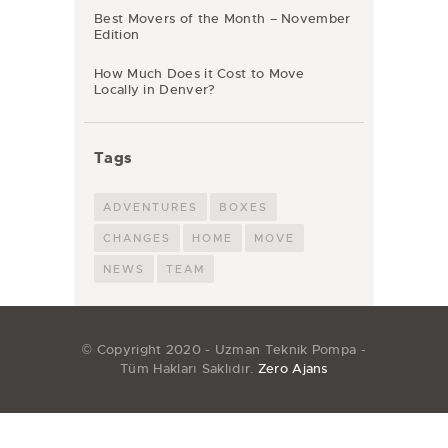
Best Movers of the Month – November
Edition
How Much Does it Cost to Move
Locally in Denver?
Tags
ADVENTURES
BOXES
CHANGES
HOME
MOVE
NEWS
TEAM
© Copyright 2020 - Uzman Teknik Pompa -
Tüm Hakları Saklıdır.
Zero Ajans