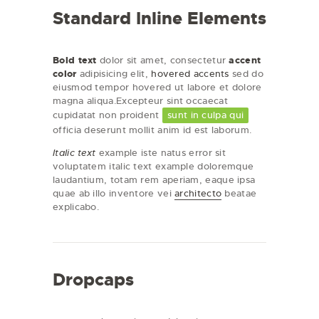
Standard Inline Elements
Bold text
dolor sit amet, consectetur
accent
color
adipisicing elit,
hovered accents
sed do
eiusmod tempor hovered ut labore et dolore
magna aliqua.Excepteur sint occaecat
cupidatat non proident
sunt in culpa qui
officia deserunt mollit anim id est laborum.
Italic text
example iste natus error sit
voluptatem italic text example doloremque
laudantium, totam rem aperiam, eaque ipsa
quae ab illo inventore vei
Architecto
beatae
explicabo.
Dropcaps