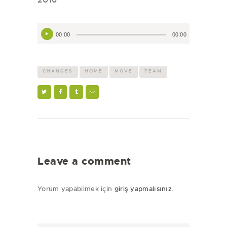
Ses
00:00
00:00
oynatıcı
CHANGES
HOME
MOVE
TEAM
Leave a comment
Yorum yapabilmek için
giriş yapmalısınız
.