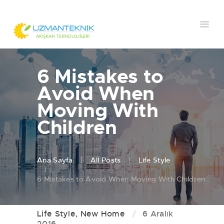
6 Mistakes to
Avoid When
Moving With
Children
Ana Sayfa
All Posts
Life Style
6 Mistakes to Avoid When Moving With Children
Life Style
,
New Home
6 Aralık
2016