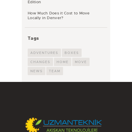
Edition
How Much Does it Cost to Move
Locally in Denver?
Tags
ADVENTURES
BOXES
CHANGES
HOME
MOVE
NEWS
TEAM