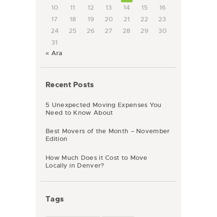
10
11
12
13
14
15
16
17
18
19
20
21
22
23
24
25
26
27
28
29
30
31
« Ara
Recent Posts
5 Unexpected Moving Expenses You
Need to Know About
Best Movers of the Month – November
Edition
How Much Does it Cost to Move
Locally in Denver?
Tags