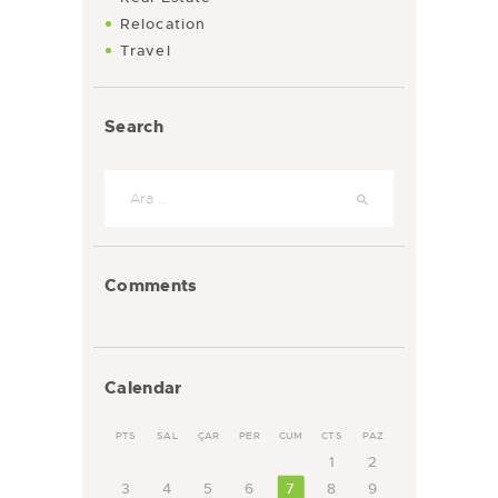
Relocation
Travel
Search
Arama:
Comments
Calendar
PTS
SAL
ÇAR
PER
CUM
CTS
PAZ
1
2
3
4
5
6
7
8
9