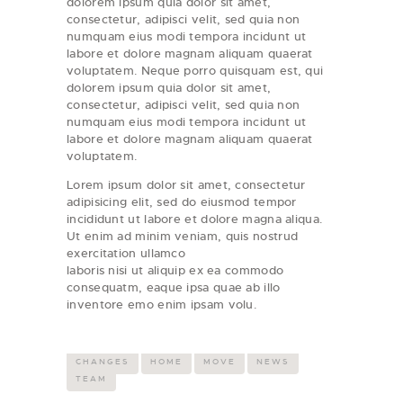
dolorem ipsum quia dolor sit amet,
consectetur, adipisci velit, sed quia non
numquam eius modi tempora incidunt ut
labore et dolore magnam aliquam quaerat
voluptatem. Neque porro quisquam est, qui
dolorem ipsum quia dolor sit amet,
consectetur, adipisci velit, sed quia non
numquam eius modi tempora incidunt ut
labore et dolore magnam aliquam quaerat
voluptatem.
Lorem ipsum dolor sit amet, consectetur
adipisicing elit, sed do eiusmod tempor
incididunt ut labore et dolore magna aliqua.
Ut enim ad minim veniam, quis nostrud
exercitation ullamco
laboris nisi ut aliquip ex ea commodo
consequatm, eaque ipsa quae ab illo
inventore emo enim ipsam volu.
CHANGES
HOME
MOVE
NEWS
TEAM