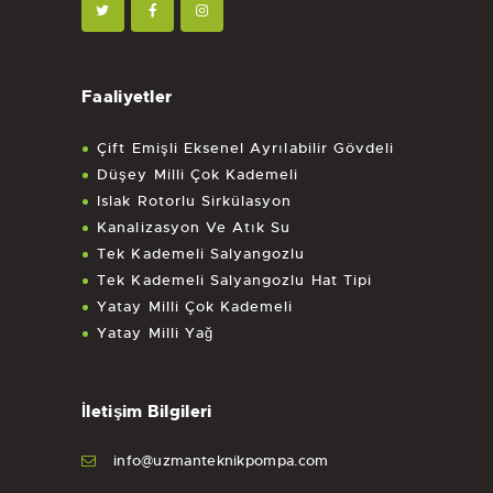
Faaliyetler
Çift Emişli Eksenel Ayrılabilir Gövdeli
Düşey Milli Çok Kademeli
Islak Rotorlu Sirkülasyon
Kanalizasyon Ve Atık Su
Tek Kademeli Salyangozlu
Tek Kademeli Salyangozlu Hat Tipi
Yatay Milli Çok Kademeli
Yatay Milli Yağ
İletişim Bilgileri
info@uzmanteknikpompa.com