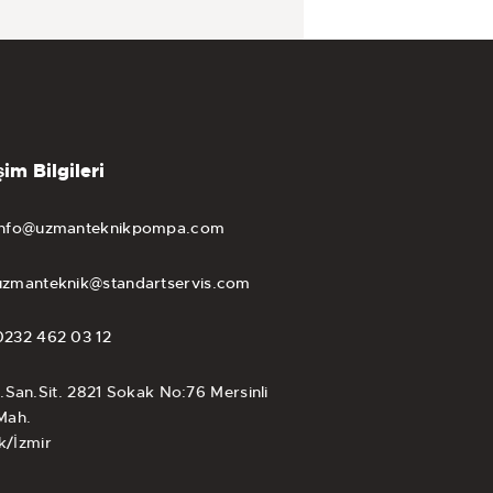
şim Bilgileri
info@uzmanteknikpompa.com
uzmanteknik@standartservis.com
0232 462 03 12
1.San.Sit. 2821 Sokak No:76 Mersinli
Mah.
k/İzmir