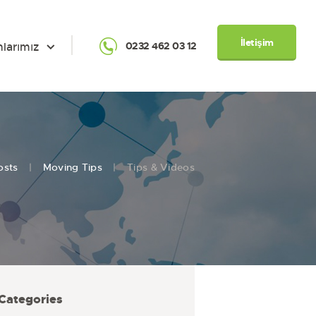
İletişim
nlarımız
0232 462 03 12
osts
Moving Tips
Tips & Videos
Categories