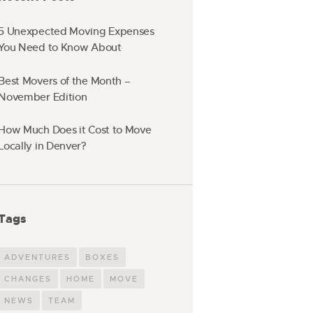
5 Unexpected Moving Expenses
You Need to Know About
Best Movers of the Month –
November Edition
How Much Does it Cost to Move
Locally in Denver?
Tags
ADVENTURES
BOXES
CHANGES
HOME
MOVE
NEWS
TEAM