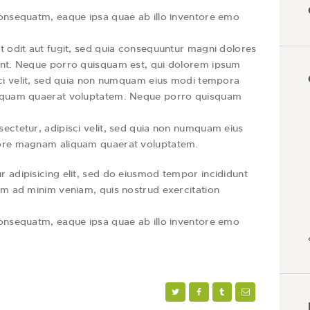
consequatm, eaque ipsa quae ab illo inventore emo
t odit aut fugit, sed quia consequuntur magni dolores
unt. Neque porro quisquam est, qui dolorem ipsum
sci velit, sed quia non numquam eius modi tempora
liquam quaerat voluptatem. Neque porro quisquam
ectetur, adipisci velit, sed quia non numquam eius
lore magnam aliquam quaerat voluptatem.
 adipisicing elit, sed do eiusmod tempor incididunt
im ad minim veniam, quis nostrud exercitation
consequatm, eaque ipsa quae ab illo inventore emo